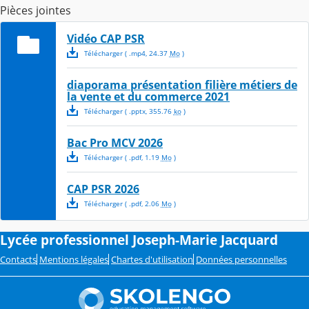
Pièces jointes
Vidéo CAP PSR
Télécharger
( .
mp4
,
24.37
Mo
)
diaporama présentation filière métiers de
la vente et du commerce 2021
Télécharger
( .
pptx
,
355.76
ko
)
Bac Pro MCV 2026
Télécharger
( .
pdf
,
1.19
Mo
)
CAP PSR 2026
Télécharger
( .
pdf
,
2.06
Mo
)
Lycée professionnel Joseph-Marie Jacquard
Contacts
Mentions légales
Chartes d'utilisation
Données personnelles