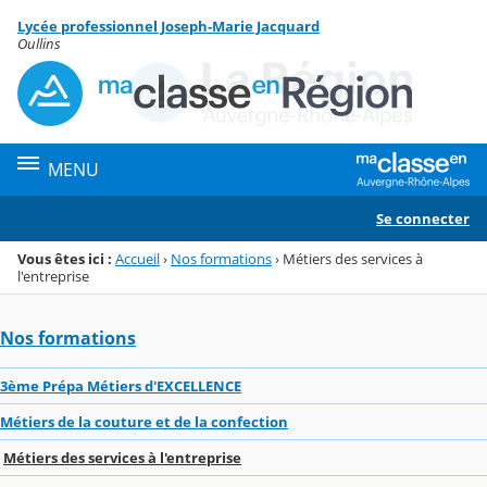
Panneau de gestion des cookies
Lycée professionnel Joseph-Marie Jacquard
Menu de la rubrique
Contenu
Oullins
MENU
Se connecter
Vous êtes ici :
Accueil
›
Nos formations
›
Métiers des services à
l'entreprise
Nos formations
3ème Prépa Métiers d'EXCELLENCE
Métiers de la couture et de la confection
Métiers des services à l'entreprise