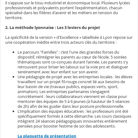
il s'appuie sur le tissu industriel et économique local. Plusieurs lycées
professionnels et polyvalents portent l'expérimentation, chacun
spécialisé dans les filières d'avenir et les métiers en tension du
territoire.
2. La méthode lyonnaise : Les 3 leviers du projet
La spécificité de la version « d'Excellence » labellisée à Lyon repose sur
une coopération inédite entre trois acteurs clés du territoire :
Le parcours "Familles" : c’est l'une des grandes forces du
dispositif, réintégrer les parents au cœur de l'école. 5 soirées
thématiques sont co-conçues durant l'année. Les parents s'y
retrouvent pour briser les tabous sur la voie pro et dialoguer
sereinement avec leur enfant sur son avenir.
Une pédagogie de projet avec les entreprises locales : les élèves
travaillent sur un projet fil-rouge concret lié aux besoins de
leur bassin de vie (travaux publics, espaces verts, sport,
animation). Les entreprises partenaires s'engagent
concrètement : leurs collaborateurs viennent en classe pour
mentorer des équipes de 5 à 6 jeunes (à hauteur de 5 séances
de 2h) afin de les guider dans leur posture professionnelle.
L’implication des équipes éducatives : les professeurs ont été
spécifiquement formés à cette démarche. Les cours classiques
intègrent 24 séances pédagogiques innovantes entièrement
pensées pour booster l'estime de soi des adolescents.
La plaquette de présentation