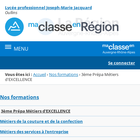
Panneau de gestion des cookies
Lycée professionnel Joseph-Marie Jacquard
Menu de la rubrique
Contenu
Oullins
MENU
Se connecter
Vous êtes ici :
Accueil
›
Nos formations
›
3ème Prépa Métiers
d'EXCELLENCE
Nos formations
3ème Prépa Métiers d'EXCELLENCE
Métiers de la couture et de la confection
Métiers des services à l'entreprise