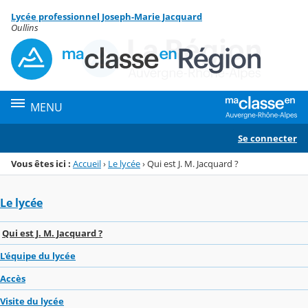
Panneau de gestion des cookies
Lycée professionnel Joseph-Marie Jacquard
Menu de la rubrique
Contenu
Oullins
MENU
Se connecter
Vous êtes ici :
Accueil
›
Le lycée
›
Qui est J. M. Jacquard ?
Le lycée
Qui est J. M. Jacquard ?
L'équipe du lycée
Accès
Visite du lycée