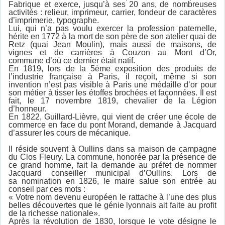
Fabrique et exerce, jusqu’à ses 20 ans, de nombreuses
activités : relieur, imprimeur, carrier, fondeur de caractères
d’imprimerie, typographe.
Lui, qui n’a pas voulu exercer la profession paternelle,
hérite en 1772 à la mort de son père de son atelier quai de
Retz (quai Jean Moulin), mais aussi de maisons, de
vignes et de carrières à Couzon au Mont d’Or,
commune d’où ce dernier était natif.
En 1819, lors de la 5ème exposition des produits de
l’industrie française à Paris, il reçoit, même si son
invention n’est pas visible à Paris une médaille d’or pour
son métier à tisser les étoffes brochées et façonnées. Il est
fait, le 17 novembre 1819, chevalier de la Légion
d’honneur.
En 1822, Guillard-Lièvre, qui vient de créer une école de
commerce en face du pont Morand, demande à Jacquard
d’assurer les cours de mécanique.
Il réside souvent à Oullins dans sa maison de campagne
du Clos Fleury. La commune, honorée par la présence de
ce grand homme, fait la demande au préfet de nommer
Jacquard conseiller municipal d’Oullins. Lors de
sa nomination en 1826, le maire salue son entrée au
conseil par ces mots :
« Votre nom devenu européen le rattache à l’une des plus
belles découvertes que le génie lyonnais ait faite au profit
de la richesse nationale».
Après la révolution de 1830, lorsque le vote désigne le