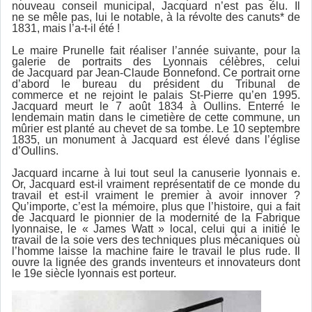
nouveau conseil municipal, Jacquard n’est pas élu. Il
ne se mêle pas, lui le notable, à la révolte des canuts* de
1831, mais l’a-t-il été !
Le maire Prunelle fait réaliser l’année suivante, pour la
galerie de portraits des Lyonnais célèbres, celui
de Jacquard par Jean-Claude Bonnefond. Ce portrait orne
d’abord le bureau du président du Tribunal de
commerce et ne rejoint le palais St-Pierre qu’en 1995.
Jacquard meurt le 7 août 1834 à Oullins. Enterré le
lendemain matin dans le cimetière de cette commune, un
mûrier est planté au chevet de sa tombe. Le 10 septembre
1835, un monument à Jacquard est élevé dans l’église
d’Oullins.
Jacquard incarne à lui tout seul la canuserie lyonnais e.
Or, Jacquard est-il vraiment représentatif de ce monde du
travail et est-il vraiment le premier à avoir innover ?
Qu’importe, c’est la mémoire, plus que l’histoire, qui a fait
de Jacquard le pionnier de la modernité de la Fabrique
lyonnaise, le « James Watt » local, celui qui a initié le
travail de la soie vers des techniques plus mécaniques où
l’homme laisse la machine faire le travail le plus rude. Il
ouvre la lignée des grands inventeurs et innovateurs dont
le 19e siècle lyonnais est porteur.