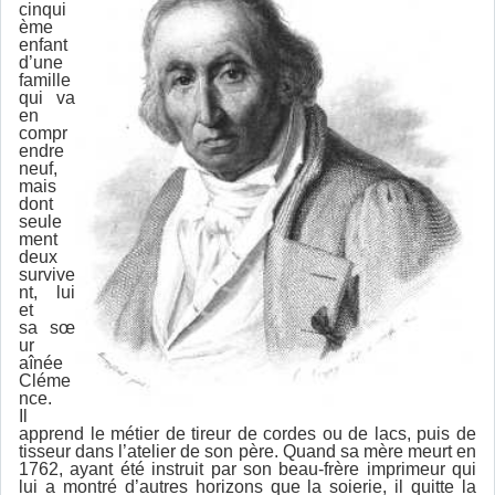
cinqui
ème
enfant
d’une
famille
qui va
en
compr
endre
neuf,
mais
dont
seule
ment
deux
survive
nt, lui
et
sa sœ
ur
aînée
Cléme
nce.
Il
apprend le métier de tireur de cordes ou de lacs, puis de
tisseur dans l’atelier de son père. Quand sa mère meurt en
1762, ayant été instruit par son beau-frère imprimeur qui
lui a montré d’autres horizons que la soierie, il quitte la