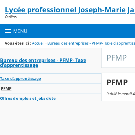
Panneau de gestion des cookies
Lycée professionnel Joseph-Marie J
Menu de la rubrique
Contenu
Oullins
MENU
Vous êtes ici :
Accueil
›
Bureau des entreprises - PFMP- Taxe d'apprentis
PFMP
Bureau des entreprises - PFMP- Taxe
d'apprentissage
Taxe d'apprentissage
PFMP
PFMP
Publié le mardi 4 
Offres d'emplois et jobs d'été