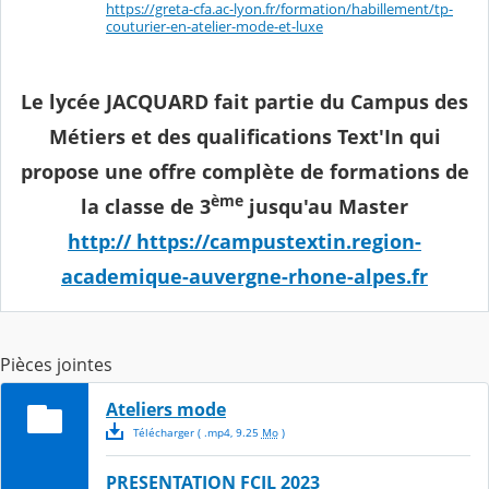
https://greta-cfa.ac-lyon.fr/formation/habillement/tp-
couturier-en-atelier-mode-et-luxe
Le lycée JACQUARD fait partie du Campus des
Métiers et des qualifications Text'In qui
propose une offre complète de formations de
ème
la classe de 3
jusqu'au Master
http:// https://campustextin.region-
academique-auvergne-rhone-alpes.fr
Pièces jointes
Ateliers mode
Télécharger
( .
mp4
,
9.25
Mo
)
PRESENTATION FCIL 2023