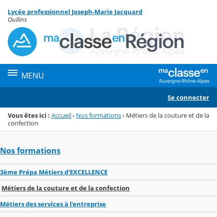
Panneau de gestion des cookies
Lycée professionnel Joseph-Marie Jacquard
Menu de la rubrique
Contenu
Oullins
MENU
Se connecter
Vous êtes ici :
Accueil
›
Nos formations
›
Métiers de la couture et de la
confection
Nos formations
3ème Prépa Métiers d'EXCELLENCE
Métiers de la couture et de la confection
Métiers des services à l'entreprise