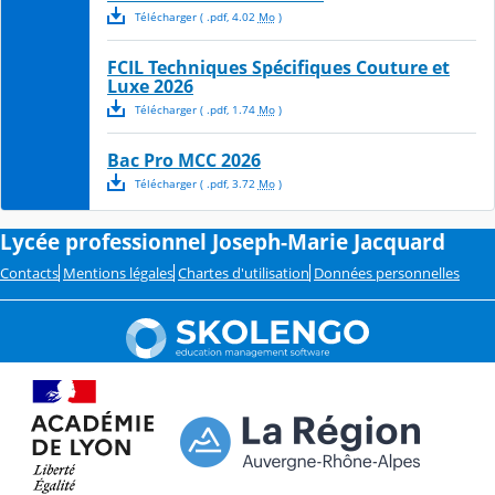
Télécharger
( .
pdf
,
4.02
Mo
)
FCIL Techniques Spécifiques Couture et
Luxe 2026
Télécharger
( .
pdf
,
1.74
Mo
)
Bac Pro MCC 2026
Télécharger
( .
pdf
,
3.72
Mo
)
Lycée professionnel Joseph-Marie Jacquard
Contacts
Mentions légales
Chartes d'utilisation
Données personnelles