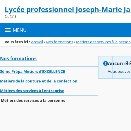
Panneau de gestion des cookies
Lycée professionnel Joseph-Marie J
Menu de la rubrique
Contenu
Oullins
MENU
Vous êtes ici :
Accueil
›
Nos formations
›
Métiers des services à la perso
Nos formations
Aucun élém
3ème Prépa Métiers d'EXCELLENCE
Vous pouvez 
Métiers de la couture et de la confection
Métiers des services à l'entreprise
Métiers des services à la personne